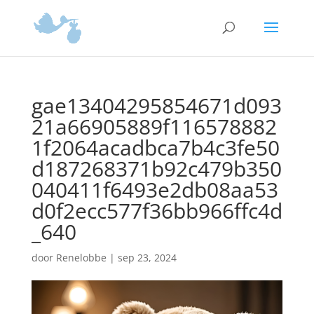
gae13404295854671d093
21a66905889f116578882
1f2064acadbca7b4c3fe50
d187268371b92c479b350
040411f6493e2db08aa53
d0f2ecc577f36bb966ffc4d
_640
door
Renelobbe
|
sep 23, 2024