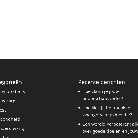
egorieën
Recente berichten
by products
Hoe claim je jouw
ouderschapsverlof?
by zorg
Hoe kies je het mooiste
est
zwangerschapsbeeldje?
ezondheid
Een wereld verbeteren: all
nderopvang
over goede doelen en jouw
eding