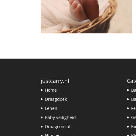
justcarry.nl
Cat
Home
Ba
Draagdoek
Ba
Lenen
Fe
Baby veiligheid
G
Draagconsult
Ki
Nieuws
Kl