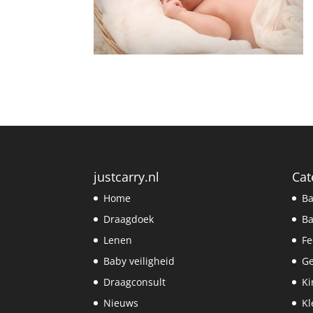
justcarry.nl
Cat
Home
Ba
Draagdoek
Ba
Lenen
Fe
Baby veiligheid
G
Draagconsult
Ki
Nieuws
Kl