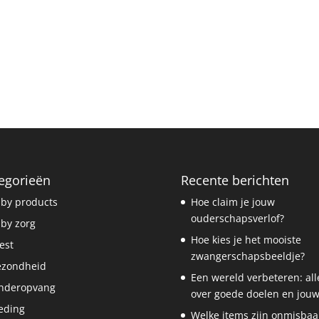
egorieën
Recente berichten
by products
Hoe claim je jouw
ouderschapsverlof?
by zorg
Hoe kies je het mooiste
est
zwangerschapsbeeldje?
ezondheid
Een wereld verbeteren: all
nderopvang
over goede doelen en jouw
eding
Welke items zijn onmisbaa