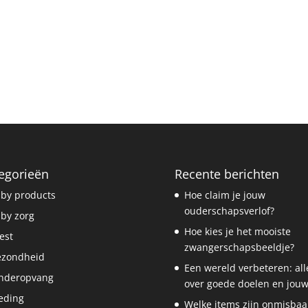
egorieën
Recente berichten
by products
Hoe claim je jouw
ouderschapsverlof?
by zorg
Hoe kies je het mooiste
est
zwangerschapsbeeldje?
ezondheid
Een wereld verbeteren: all
nderopvang
over goede doelen en jouw
eding
Welke items zijn onmisbaa