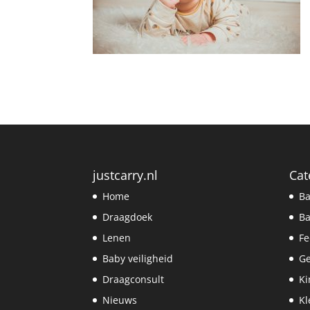
justcarry.nl
Cat
Home
Ba
Draagdoek
Ba
Lenen
Fe
Baby veiligheid
G
Draagconsult
Ki
Nieuws
Kl