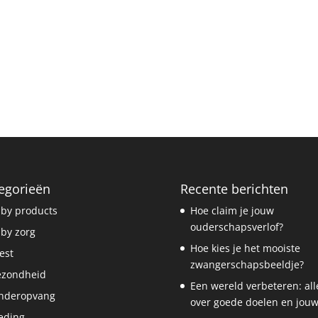
egorieën
Recente berichten
by products
Hoe claim je jouw
ouderschapsverlof?
by zorg
Hoe kies je het mooiste
est
zwangerschapsbeeldje?
ezondheid
Een wereld verbeteren: all
nderopvang
over goede doelen en jouw
eding