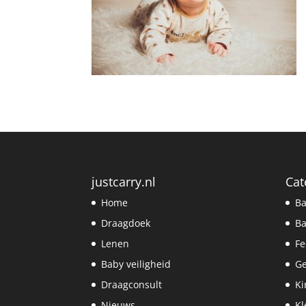
justcarry.nl
Cat
Home
Ba
Draagdoek
Ba
Lenen
Fe
Baby veiligheid
G
Draagconsult
Ki
Nieuws
Kl